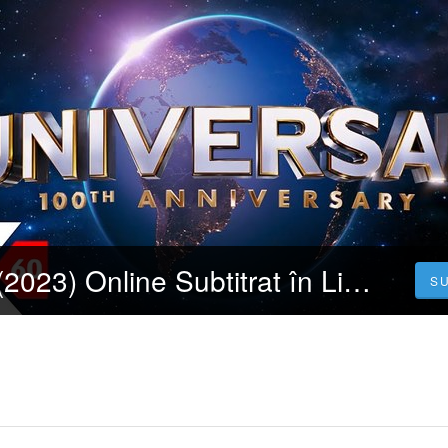
Urmăriți 4K 65(2023) Online Subtitrat în Limba Română Gratuit
S